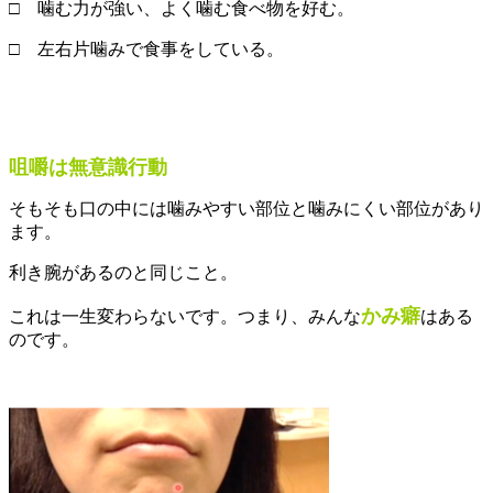
□ 噛む力が強い、よく噛む食べ物を好む。
□ 左右片噛みで食事をしている。
咀嚼
は無意識行動
そもそも口の中には噛みやすい部位と噛みにくい部位があり
ます。
利き腕があるのと同じこと。
かみ癖
これは一生変わらないです。つまり、みんな
はある
のです。