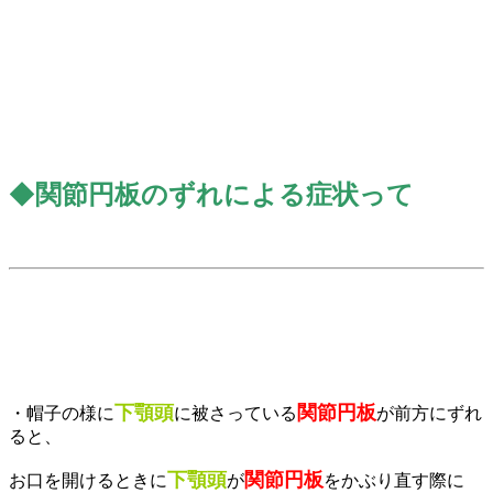
◆
関節
円板のずれによる症状
って
下顎頭
関節
円板
・帽子の様に
に被さっている
が前方にずれ
ると、
下顎頭
関節
円板
お口を開けるときに
が
をかぶり直す際に