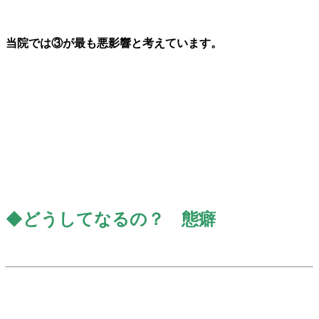
当院では③が最も悪影響と考えています。
◆
どうして
なる
の？
態
癖