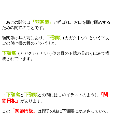
「顎関節」
・あごの関節は
と呼ばれ、お口を開け閉めする
ための関節のことです。
下顎頭
顎関節は耳の前にあり、
（
カガクトウ）という下あ
ごの付け根の骨のデッパリと、
下顎窩
（
カガクカ）という側頭骨の下端の骨のくぼみで構
成されています。
下顎窩
下顎頭
「関
・
と
との間にはこのイラストのように
節円板
」
があります。
「関節円板」
この
は帽子の様に下顎頭にかぶさっていて、