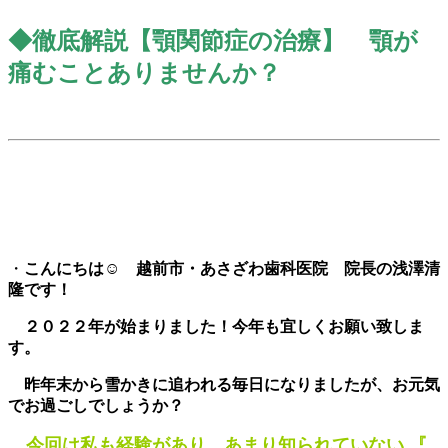
◆徹底解説【顎関節症の治療】 顎
が
痛むことありませんか？
・
こんにちは☺ 越前市・あさざわ歯科医院 院長の浅澤清
隆です！
２０２２年が始まりました！今年も宜しくお願い致しま
す。
昨年
末
から雪かきに追われる毎日になりました
が
、
お元気
でお過ごしでしょうか
？
今回は私も経験があり、あまり知られていない
『