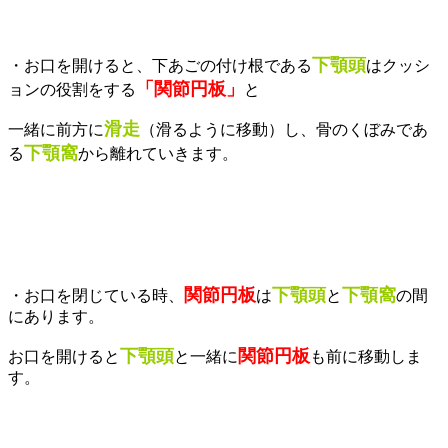
下顎頭
・お口を開けると、下あごの付け根である
はクッシ
「関節円板」
ョンの役割をする
と
滑走
一緒に前方に
（滑るように移動）し、骨のくぼみであ
下顎窩
る
から離れていきます。
関節円板
下顎頭
下顎窩
・お口を閉じている時、
は
と
の間
にあります。
下顎頭
関節円板
お口を開けると
と一緒に
も前に移動しま
す。