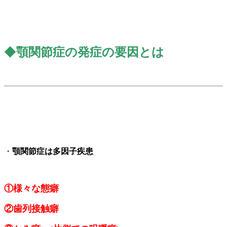
◆
顎関節症の発症の要因
と
は
・
顎関節症は多因子疾患
①様々な態癖
②歯列接触癖