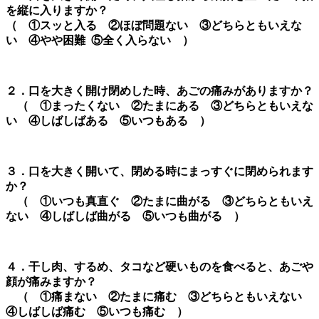
を縦
に入りますか
？
（ ①
スッと
入る ②
ほぼ問題
ない ③
どちらとも
いえな
い ④
やや
困難
⑤全く入らない ）
２．口
を大きく開け閉めした時、あごの痛みがありますか？
（ ①
まったく
ない ②
たまに
ある ③
どちらとも
いえな
い ④
しばしば
ある
⑤
いつも
ある ）
３．口
を大きく
開いて、閉める時にまっすぐに
閉められ
ます
か？
（ ①いつも
真直ぐ
②たまに曲がる ③
どちらとも
いえ
ない ④
しばしば
曲がる
⑤
いつも
曲がる ）
４．干し肉
、するめ、タコなど硬いものを食べると、あごや
顔が痛みますか？
（ ①痛まない ②
たまに
痛む ③
どちらとも
いえない
④
しばしば
痛む
⑤
いつも
痛む ）