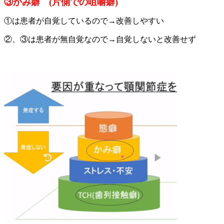
③かみ癖
(
片側での咀嚼癖
)
①は患者が自覚しているので→改善しやすい
②、③は患者が無自覚なので→自覚しないと改善せず