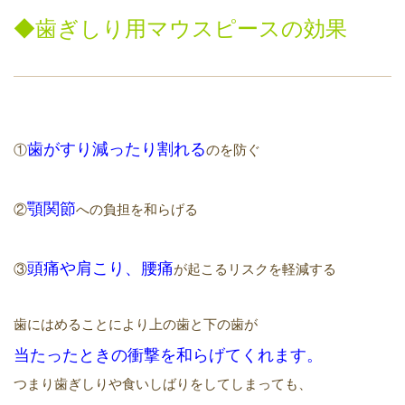
◆
歯ぎしり用
マウスピースの効果
歯がすり減ったり割れる
①
のを防ぐ
顎関節
②
への負担を和らげる
頭痛や肩こり、腰痛
③
が起こるリスクを軽減する
歯にはめることにより上の歯と下の歯が
当たったとき
の衝撃を和らげてくれます
。
つまり歯ぎしりや食いしばりをしてしまっても、