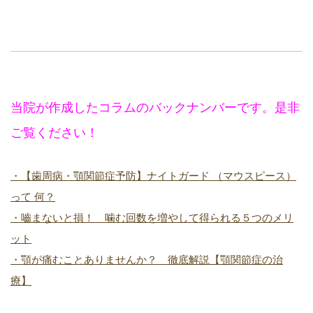
当院が作成したコラムのバックナンバーです。是非
ご覧ください！
・【歯周病・顎関節症予防】ナイトガード （マウスピース）
って 何？
・嚙まないと損！ 噛む回数を増やして得られる５つのメリ
ット
・顎が痛むことありませんか？ 徹底解説【顎関節症の治
療】