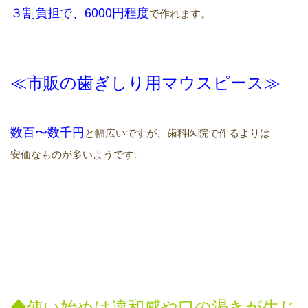
３割負担で、
6
000
円程度
で作れます。
≪市販
の歯ぎしり用
マウスピース≫
数百
〜
数千円
と幅広いですが、歯科医院で作るよりは
安価なものが多いようです。
◆
使い始め
は違和感や口の渇きが生じ