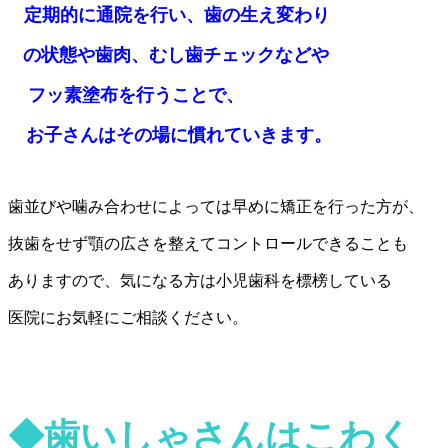
定期的
に通院を行い、歯の生え変わり
の状態
や
歯肉、
むし歯
チェックなどや
フッ素塗布を
行うことで
、
お子
さん
はその場
に慣れていきます
。
歯並びや噛み合わせによっては早めに矯正を行った方が、
抜歯をせず顎の広さを整えてコントロールできることも
ありますので、気になる方は小児歯科を標榜している
医院にお気軽にご相談ください。
◆歯
いしゃさんは
こわく