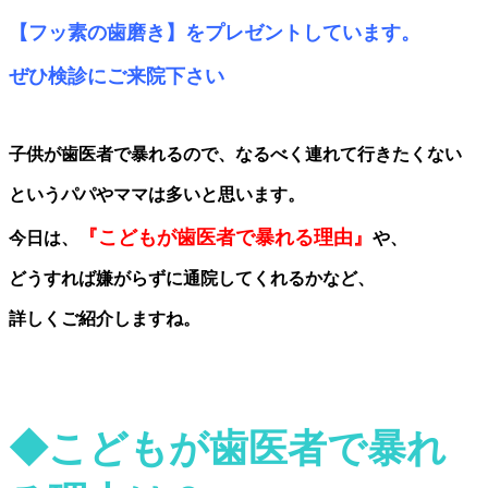
【
フッ素の歯磨き
】
をプレゼントしています。
ぜひ検診にご来院下さい
子供
が歯医者
で暴れるので、なるべく連れて
行きたくない
と
いうパパやママは多いと思います。
『こども
が歯医者で暴れる理由
』
今日
は、
や
、
どうすれば嫌がらずに通院してくれるかなど、
詳しくご紹介します
ね
。
◆こどもが歯医者で暴れ