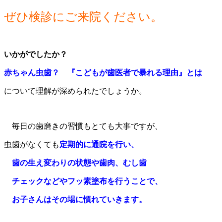
ぜひ検診にご来院ください。
いかがでしたか？
赤ちゃん虫歯？
『こども
が歯医者で
暴れる
理由
』
と
は
について理解が深められたでしょうか。
毎日の歯磨きの習慣もとても大事ですが、
虫歯がなくても
定期的
に通院を行い
、
歯
の生え変わり
の状態や歯
肉、
むし歯
チェックなどやフッ素塗布を
行うことで
、
お子
さん
はその場
に慣れていきます。