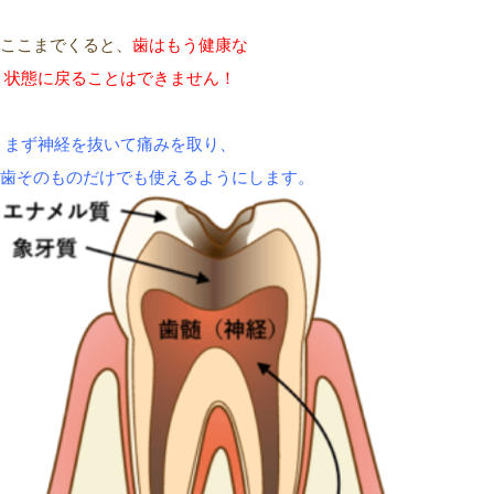
ここまでくると、
歯はもう健康
な
状態
に戻ることは
できません
！
まず
神経を抜いて痛みを取り
、
歯
そのものだけでも
使える
ようにします
。