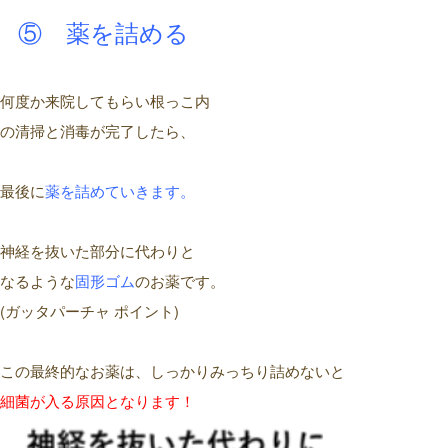
⑤ 薬を詰める
何度か来院してもらい根っこ内
の清掃と消毒が完了したら、
最後に
薬を詰めていきます
。
神経を抜いた部分に代わりと
なるような
固形
ゴム
のお薬です。
(ガッタパーチャ ポイント)
この最終的なお薬は、しっかりみっちり詰めないと
細菌
が
入る原因
と
なります
！