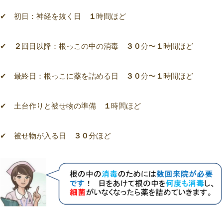
✔
初日
：神経を抜く日
１
時間ほど
✔
２
回目以降：根っこの中の消毒
３０
分〜
１
時間ほど
✔
最終日
：根っこに薬を詰める日
３０
分〜
１
時間ほど
✔
土台作り
と被せ物の準備
１
時間ほど
✔
被せ物
が入る日
３０
分ほど