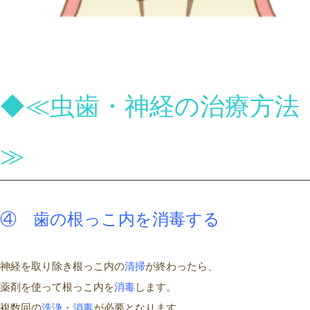
◆≪虫歯・神経の治療方法
≫
④
歯の根っこ
内を消毒する
神経を取り除き根っこ内の
清掃
が終わったら、
薬剤を使って根っこ内を
消毒
します。
複数回の
洗浄・消毒
が必要となります。