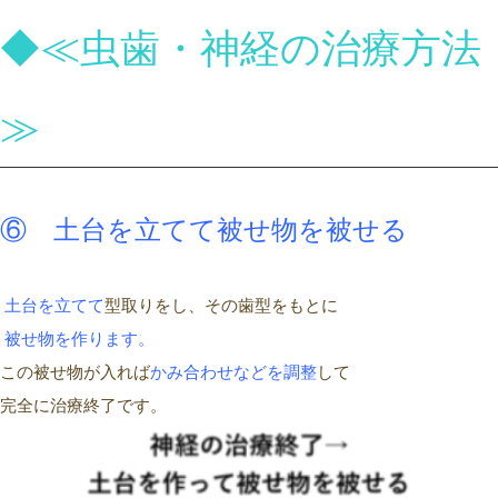
◆≪虫歯・神経の治療方法
≫
⑥ 土台を立てて被せ物を被せる
土台
を立てて
型取りをし、その歯型をもとに
被せ物
を作ります
。
この被せ物が入れば
かみ合わせなどを調整
して
完全に治療終了です。